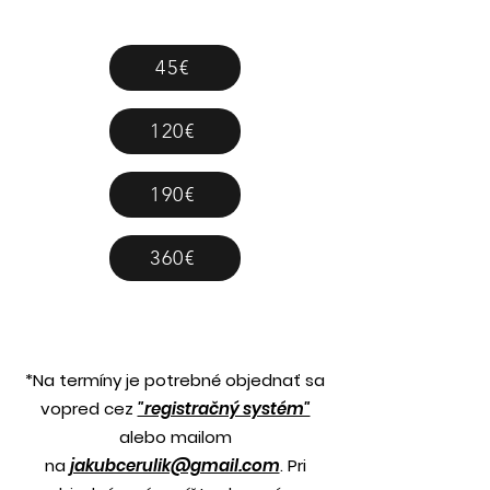
45€
120€
190€
360€
*Na termíny je potrebné objednať sa
vopred cez
"registračný systém"
alebo mailom
na
jakubcerulik@gmail.com
. Pri