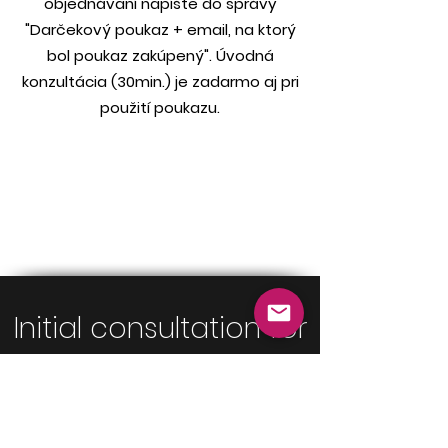
objednávaní napíšte do správy
"Darčekový poukaz + email, na ktorý
bol poukaz zakúpený". Úvodná
konzultácia (30min.) je zadarmo aj pri
použití poukazu.
Initial consultation for
FREE
Contact me