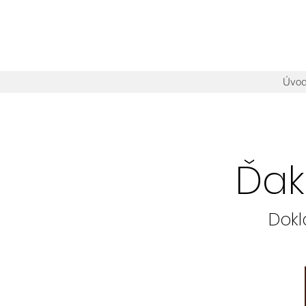
Úvo
Ďak
Dokl