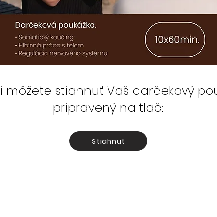
si môžete stiahnuť Vaš darčekový po
pripravený na tlač:
Stiahnuť