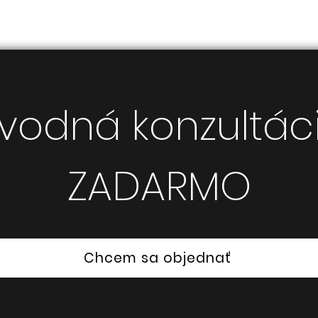
vodná konzultác
ZADARMO
Chcem sa objednať