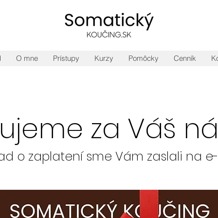
d
O mne
Prístupy
Kurzy
Pomôcky
Cenník
Ko
ujeme za Váš ná
ad o zaplatení sme Vám zaslali na e